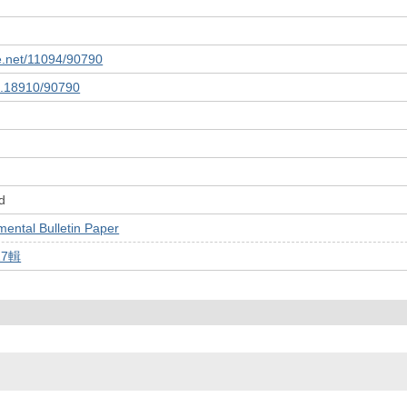
le.net/11094/90790
10.18910/90790
d
tal Bulletin Paper
17輯