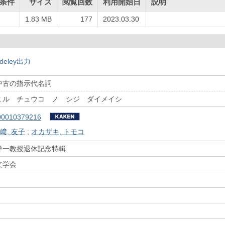
条件
サイズ
閲覧回数
利用開始日
説明
1.83 MB
177
2023.03.30
deley出力
中古の指示代名詞
ミル チュウコ ノ シジ ダイメイシ
00010379216
﨑, 友子
;
オカザキ, トモコ
洋一教授退休記念特輯
文学会