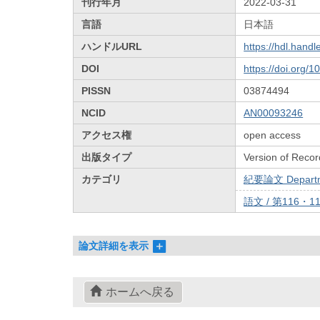
刊行年月
2022-03-31
言語
日本語
ハンドルURL
https://hdl.hand
DOI
https://doi.org/
PISSN
03874494
NCID
AN00093246
アクセス権
open access
出版タイプ
Version of Recor
カテゴリ
紀要論文 Departmen
語文 / 第116・1
論文詳細を表示
ホームへ戻る