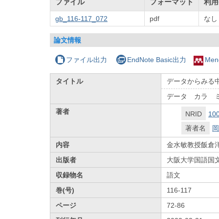
ファイル
フォーマット
利用
gb_116-117_072
pdf
なし
論文情報
ファイル出力
EndNote Basic出力
Men
タイトル
データからみる
データ カラ 
著者
NRID
10
著者名
岡
内容
金水敏教授飯倉
出版者
大阪大学国語国
収録物名
語文
巻(号)
116-117
ページ
72-86