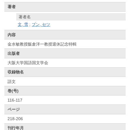
著者
著者名
文, 雪
;
ブン, セツ
内容
金水敏教授飯倉洋一教授退休記念特輯
出版者
大阪大学国語国文学会
収録物名
語文
巻(号)
116-117
ページ
218-206
刊行年月