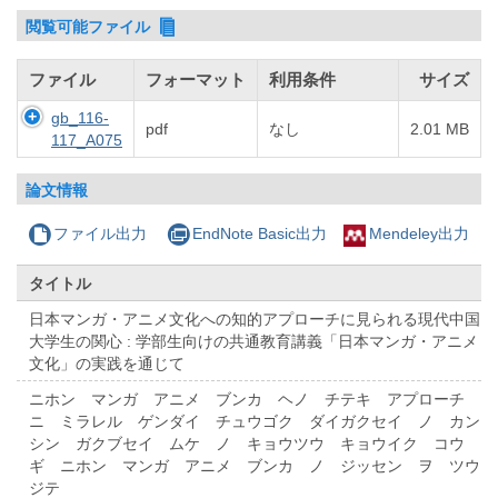
閲覧可能ファイル
ファイル
フォーマット
利用条件
サイズ
gb_116-
pdf
なし
2.01 MB
117_A075
論文情報
ファイル出力
EndNote Basic出力
Mendeley出力
タイトル
日本マンガ・アニメ文化への知的アプローチに見られる現代中国
大学生の関心 : 学部生向けの共通教育講義「日本マンガ・アニメ
文化」の実践を通じて
ニホン マンガ アニメ ブンカ ヘノ チテキ アプローチ
ニ ミラレル ゲンダイ チュウゴク ダイガクセイ ノ カン
シン ガクブセイ ムケ ノ キョウツウ キョウイク コウ
ギ ニホン マンガ アニメ ブンカ ノ ジッセン ヲ ツウ
ジテ