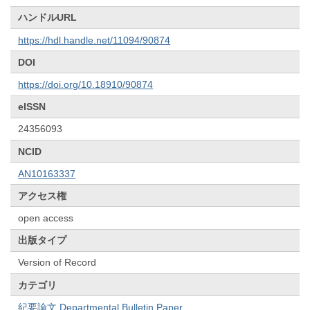
ハンドルURL
https://hdl.handle.net/11094/90874
DOI
https://doi.org/10.18910/90874
eISSN
24356093
NCID
AN10163337
アクセス権
open access
出版タイプ
Version of Record
カテゴリ
紀要論文 Departmental Bulletin Paper