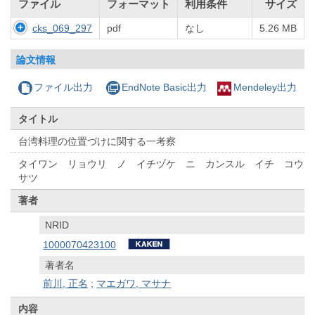
ファイル
フォーマット
利用条件
サイズ
cks_069_297
pdf
なし
5.26 MB
論文情報
ファイル出力
EndNote Basic出力
Mendeley出力
タイトル
台湾料理の位置づけに関する一考察
タイワン リョウリ ノ イチヅケ ニ カンスル イチ コウ
サツ
著者
NRID
1000070423100
著者名
前川, 正名
;
マエガワ, マサナ
内容