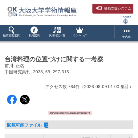
登録支援システム
English
検索画面選択
利用案内
収録雑誌一覧
ランキング
その他
台湾料理の位置づけに関する一考察
前川, 正名
中国研究集刊, 2023, 69, 297-315
アクセス数:
764
件
（
2026-08-09
01:00 集計
）
固定URL: https://doi.org/10.18910/90874
閲覧可能ファイル