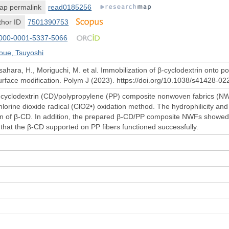
ap permalink
read0185256
hor ID
7501390753
000-0001-5337-5066
oue, Tsuyoshi
ahara, H., Moriguchi, M. et al. Immobilization of β-cyclodextrin onto 
urface modification. Polym J (2023). https://doi.org/10.1038/s41428-0
yclodextrin (CD)/polypropylene (PP) composite nonwoven fabrics (NWFs
hlorine dioxide radical (ClO2•) oxidation method. The hydrophilicity a
on of β-CD. In addition, the prepared β-CD/PP composite NWFs showed 
g that the β-CD supported on PP fibers functioned successfully.