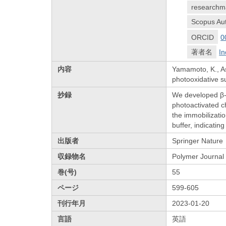
researchm
Scopus Aut
ORCID
0
著者名
In
内容
Yamamoto, K., As
photooxidative s
抄録
We developed β-c
photoactivated c
the immobilizati
buffer, indicatin
出版者
Springer Nature
収録物名
Polymer Journal
巻(号)
55
ページ
599-605
刊行年月
2023-01-20
言語
英語