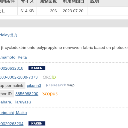
利用条件
サイズ
閲覧回数
利用開始日
説明
なし
614 KB
206
2023.07.20
deley出力
f β-cyclodextrin onto polypropylene nonwoven fabric based on photooxid
amamoto, Keita
00020632318
000-0002-1808-7373
ap permalink
pikurin3
hor ID
8856988200
sahara, Haruyasu
riguchi, Maiko
00020263204