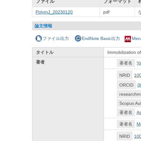
ファイル
フォーマット
PolymJ_20230120
pdf
論文情報
ファイル出力
EndNote Basic出力
Men
タイトル
Immobilization o
著者
著者名
Y
NRID
10
ORCID
0
researchm
Scopus Aut
著者名
A
著者名
Mo
NRID
10