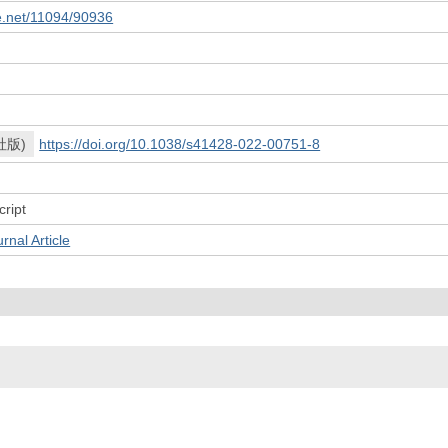
le.net/11094/90936
社版)
https://doi.org/10.1038/s41428-022-00751-8
ript
l Article