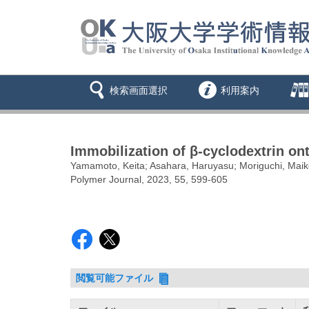
検索画面選択
利用案内
Immobilization of β-cyclodextrin o
Yamamoto, Keita; Asahara, Haruyasu; Moriguchi, Maiko
Polymer Journal, 2023, 55, 599-605
閲覧可能ファイル