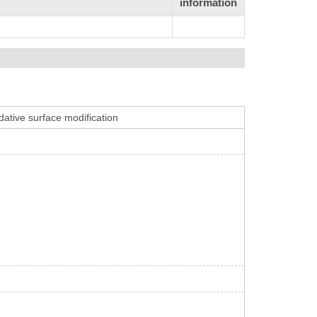
information
ative surface modification