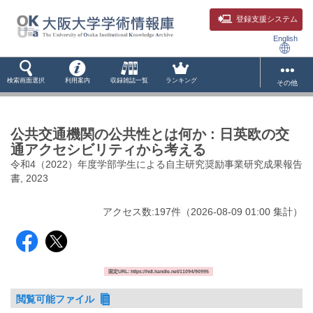
登録支援システム
English
検索画面選択
利用案内
収録雑誌一覧
ランキング
その他
公共交通機関の公共性とは何か : 日英欧の交
通アクセシビリティから考える
令和4（2022）年度学部学生による自主研究奨励事業研究成果報告
書, 2023
アクセス数:
197
件
（
2026-08-09
01:00 集計
）
固定URL: https://hdl.handle.net/11094/90995
閲覧可能ファイル