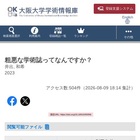
登録支援システム
English
検索画面選択
利用案内
収録雑誌一覧
ランキング
その他
粗悪な学術誌ってなんですか？
井出, 和希
2023
アクセス数:
504
件
（
2026-08-09
18:14 集計
）
固定URL: https://doi.org/10.18910/90996
閲覧可能ファイル