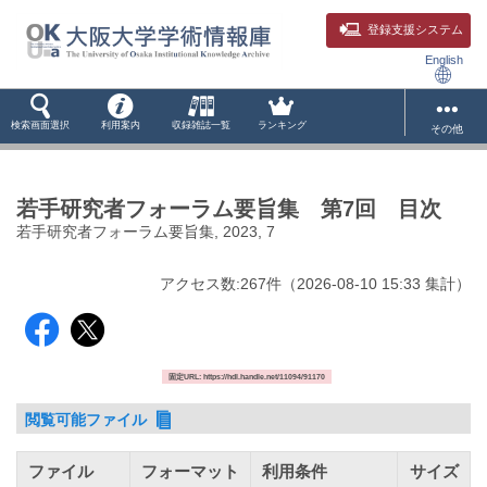
登録支援システム
English
検索画面選択
利用案内
収録雑誌一覧
ランキング
その他
若手研究者フォーラム要旨集 第7回 目次
若手研究者フォーラム要旨集, 2023, 7
アクセス数:
267
件
（
2026-08-10
15:33 集計
）
固定URL: https://hdl.handle.net/11094/91170
閲覧可能ファイル
ファイル
フォーマット
利用条件
サイズ