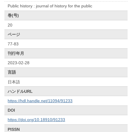
Public history : journal of history for the public
巻(号)
20
ページ
77-83
刊行年月
2023-02-28
言語
日本語
ハンドルURL
https://hdl.handle.net/11094/91233
DOI
https://doi.org/10.18910/91233
PISSN