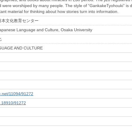
 were worshiped by many people. The style of “GankakeTyohouki” is di
ant material for thinking about how stories turn into information.
日本文化教育センター
Japanese Language and Culture, Osaka University
化
GUAGE AND CULTURE
le.net/11094/91272
10.18910/91272