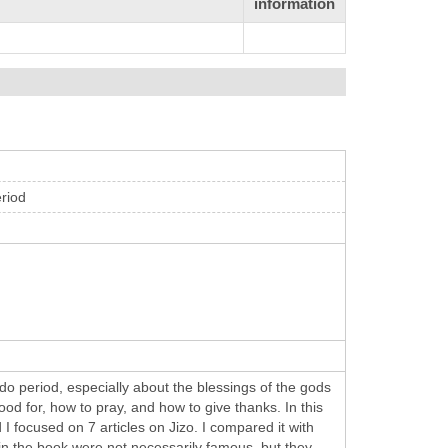
information
riod
o period, especially about the blessings of the gods
d for, how to pray, and how to give thanks. In this
 I focused on 7 articles on Jizo. I compared it with
in the book were not necessarily famous, but they