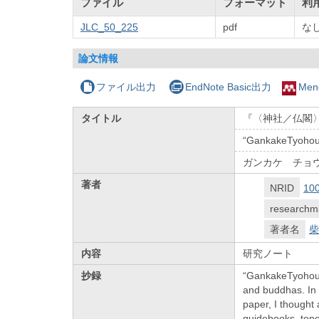
ファイル
フォーマット
利
JLC_50_225
pdf
な
論文情報
ファイル出力
EndNote Basic出力
Men
タイトル
『〈神社／仏閣〉
“GankakeTyohouk
ガンカケ チョ
著者
NRID
10
researchm
著者名
柴
内容
研究ノート
抄録
“GankakeTyohouki
and buddhas. In 
paper, I thought 
guidebooks, topo