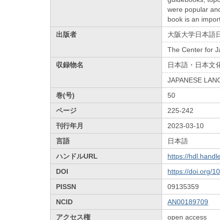
were popular and
book is an import
出版者
大阪大学日本語
The Center for 
収録物名
日本語・日本文
JAPANESE LAN
巻(号)
50
ページ
225-242
刊行年月
2023-03-10
言語
日本語
ハンドルURL
https://hdl.hand
DOI
https://doi.org/
PISSN
09135359
NCID
AN00189709
アクセス権
open access