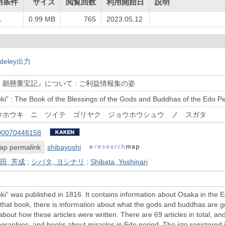
用条件
サイズ
閲覧回数
利用開始日
説明
し
0.99 MB
765
2023.05.12
deley出力
願懸重宝記』について : ご利益情報集の姿
i” : The Book of the Blessings of the Gods and Buddhas of the Edo Pe
ウホウキ ニ ツイテ ゴリヤク ジョウホウシュウ ノ スガタ
00070448158
ap permalink
shibayoshi
田, 芳成
;
シバタ, ヨシナリ
;
Shibata, Yoshinari
” was published in 1816. It contains information about Osaka in the Ed
that book, there is information about what the gods and buddhas are goo
about how these articles were written. There are 69 articles in total, and
graphies, and books about miracles in Edo period. The jizo registered 