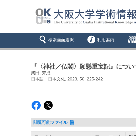
検索画面選択
利用案内
『〈神社／仏閣〉願懸重宝記』について
柴田, 芳成
日本語・日本文化, 2023, 50, 225-242
閲覧可能ファイル