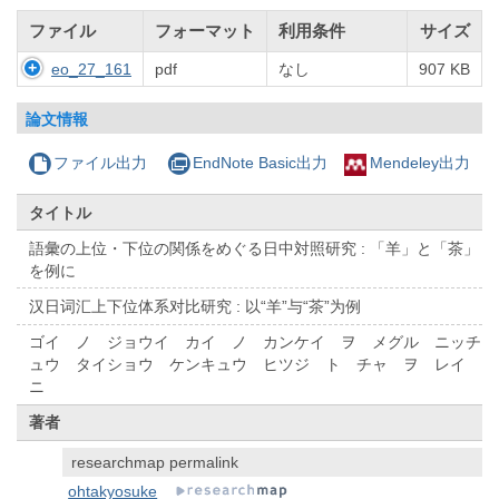
ファイル
フォーマット
利用条件
サイズ
eo_27_161
pdf
なし
907 KB
論文情報
ファイル出力
EndNote Basic出力
Mendeley出力
タイトル
語彙の上位・下位の関係をめぐる日中対照研究 : 「羊」と「茶」
を例に
汉日词汇上下位体系对比研究 : 以“羊”与“茶”为例
ゴイ ノ ジョウイ カイ ノ カンケイ ヲ メグル ニッチ
ュウ タイショウ ケンキュウ ヒツジ ト チャ ヲ レイ
ニ
著者
researchmap permalink
ohtakyosuke