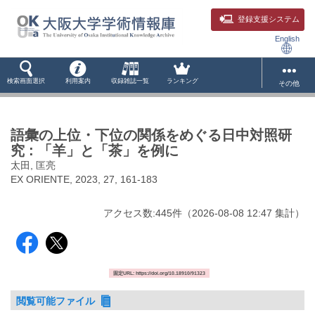
登録支援システム
English
検索画面選択
利用案内
収録雑誌一覧
ランキング
その他
語彙の上位・下位の関係をめぐる日中対照研
究 : 「羊」と「茶」を例に
太田, 匡亮
EX ORIENTE, 2023, 27, 161-183
アクセス数:
445
件
（
2026-08-08
12:47 集計
）
固定URL: https://doi.org/10.18910/91323
閲覧可能ファイル