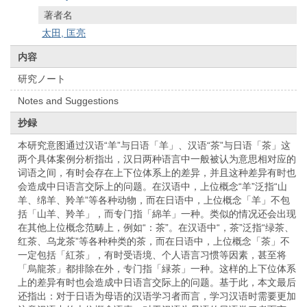
著者名
太田, 匡亮
内容
研究ノート
Notes and Suggestions
抄録
本研究意图通过汉语“羊”与日语「羊」、汉语“茶”与日语「茶」这
两个具体案例分析指出，汉日两种语言中一般被认为意思相对应的
词语之间，有时会存在上下位体系上的差异，并且这种差异有时也
会造成中日语言交际上的问题。在汉语中，上位概念“羊”泛指“山
羊、绵羊、羚羊”等各种动物，而在日语中，上位概念「羊」不包
括「山羊、羚羊」，而专门指「綿羊」一种。类似的情况还会出现
在其他上位概念范畴上，例如“：茶”。在汉语中“，茶”泛指“绿茶、
红茶、乌龙茶”等各种种类的茶，而在日语中，上位概念「茶」不
一定包括「紅茶」，有时受语境、个人语言习惯等因素，甚至将
「烏龍茶」都排除在外，专门指「緑茶」一种。这样的上下位体系
上的差异有时也会造成中日语言交际上的问题。基于此，本文最后
还指出：对于日语为母语的汉语学习者而言，学习汉语时需要更加