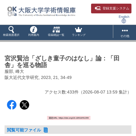
登録支援システム
English
検索画面選択
利用案内
収録雑誌一覧
ランキング
その他
宮沢賢治「ざしき童子のはなし」論 : 「田
舎」を巡る物語
服部, 峰大
阪大近代文学研究, 2023, 21, 34-49
アクセス数:
433
件
（
2026-08-07
13:59 集計
）
固定URL: https://doi.org/10.18910/91399
閲覧可能ファイル