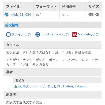
ファイル
フォーマット
利用条件
サイズ
hkbk_21_034
pdf
なし
458 KB
論文情報
ファイル出力
EndNote Basic出力
Mendeley出力
タイトル
宮沢賢治「ざしき童子のはなし」論 : 「田舎」を巡る物語
ミヤザワ ケンジ ザシキ ボッコ ノ ハナシ ロン イナ
カ ヲ メグル モノガタリ
著者
著者名
服部, 峰大
;
ハットリ, タカヒロ
;
Hattori, Takahiro
出版者
大阪大学近代文学研究会