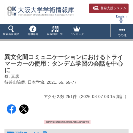
登録支援システム
English
検索画面選択
利用案内
収録雑誌一覧
ランキング
その他
異文化間コミュニケーションにおけるトライ
マーカーの使用 : タンデム学習の会話を中心
に
蔡, 真彦
待兼山論叢. 日本学篇, 2021, 55, 55-77
アクセス数:
251
件
（
2026-08-07
03:15 集計
）
固定URL: https://hdl.handle.net/11094/91492