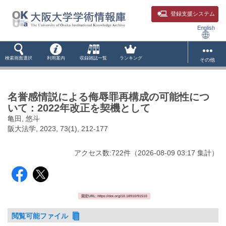
登録支援システム
English
検索画面選択
利用案内
収録雑誌一覧
ランキング
その他
名誉感情説による侮辱罪再構成の可能性につ
いて : 2022年改正を契機として
亀田, 悠斗
阪大法学, 2023, 73(1), 212-177
アクセス数:
722
件
（
2026-08-09
03:17 集計
）
固定URL: https://doi.org/10.18910/91510
閲覧可能ファイル