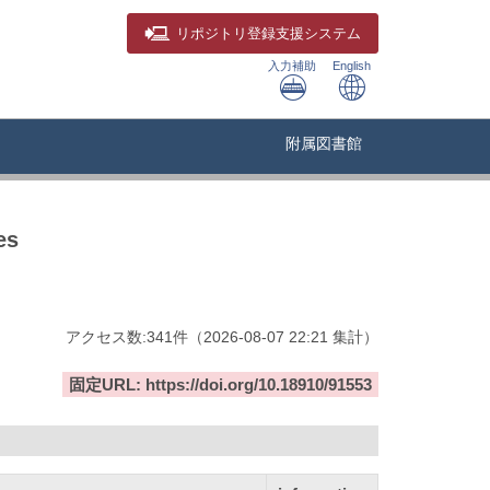
リポジトリ
登録支援システム
入力補助
English
附属図書館
es
アクセス数:
341
件
（
2026-08-07
22:21 集計
）
固定URL: https://doi.org/10.18910/91553