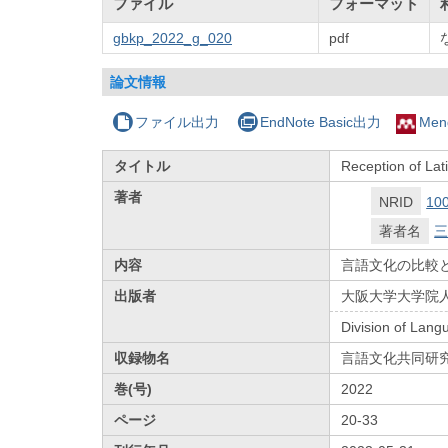
ファイル
フォーマット
gbkp_2022_g_020
pdf
論文情報
ファイル出力
EndNote Basic出力
Men
タイトル
Reception of Lat
著者
NRID
10
著者名
三
内容
言語文化の比較と交
出版者
大阪大学大学院
Division of Lang
収録物名
言語文化共同研
巻(号)
2022
ページ
20-33