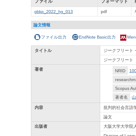
ファイル
フォーマット
gbkp_2022_hg_013
pdf
論文情報
ファイル出力
EndNote Basic出力
Men
タイトル
ジークフリート・
ジークフリート
著者
NRID
10
researchm
Scopus Aut
著者名
山
内容
批判的社会言語
論文
出版者
大阪大学大学院
Division of Lang