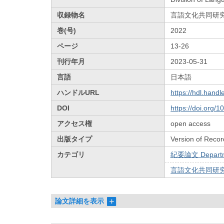
収録物名
言語文化共同研
巻(号)
2022
ページ
13-26
刊行年月
2023-05-31
言語
日本語
ハンドルURL
https://hdl.hand
DOI
https://doi.org/
アクセス権
open access
出版タイプ
Version of Recor
カテゴリ
紀要論文 Departmen
言語文化共同研究
論文詳細を表示