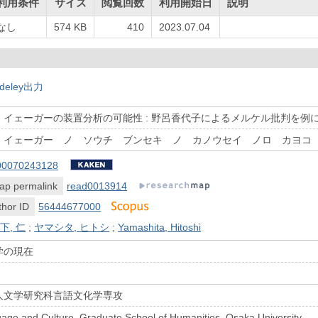
利用条件
サイズ
閲覧回数
利用開始日
説明
なし
574 KB
410
2023.07.04
deley出力
イェーガーの装置分析の可能性 : 野呂香代子によるメルケル批判を例
 イェーガー ノ ソウチ ブンセキ ノ カノウセイ ノロ カヨコ
00070243128
ap permalink
read0013914
hor ID
56444677000
下, 仁
;
ヤマシタ, ヒトシ
;
Yamashita, Hitoshi
学の現在
人文学研究科言語文化学専攻
uage and Culture, Graduate School of Humanities, Osaka University