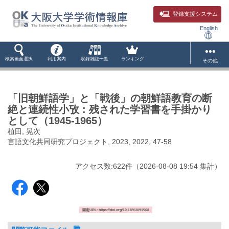
登録支援システム
English
検索画面選択
利用案内
収録雑誌一覧
ランキング
その他
「旧朝鮮語学」と「戦後」の朝鮮語教育の断
絶と連続性小攷 : 残された学習書を手掛かり
として（1945-1965）
植田, 晃次
言語文化共同研究プロジェクト, 2023, 2022, 47-58
アクセス数:
622
件
（
2026-08-08
19:54 集計
）
固定URL: https://doi.org/10.18910/91568