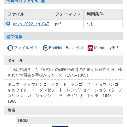
閲覧可能ファイル
ファイル
フォーマット
利用条件
gbkp_2022_hg_047
pdf
なし
論文情報
ファイル出力
EndNote Basic出力
Mendeley出力
タイトル
「旧朝鮮語学」と「戦後」の朝鮮語教育の断絶と連続性小攷 : 残
された学習書を手掛かりとして（1945-1965）
キュウ チョウセンゴ ガク ト センゴ ノ チョウセンゴ
キョウイク ノ ダンゼツ ト レンゾクセイ ショウコウ ノ
コサレタ ガクシュウショ ヲ テガカリ トシテ 1945
1965
著者
NRID