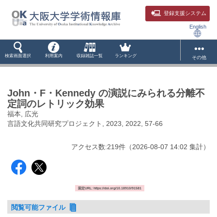
登録支援システム
English
検索画面選択
利用案内
収録雑誌一覧
ランキング
その他
John・F・Kennedy の演説にみられる分離不
定詞のレトリック効果
福本, 広光
言語文化共同研究プロジェクト, 2023, 2022, 57-66
アクセス数:
219
件
（
2026-08-07
14:02 集計
）
固定URL: https://doi.org/10.18910/91581
閲覧可能ファイル