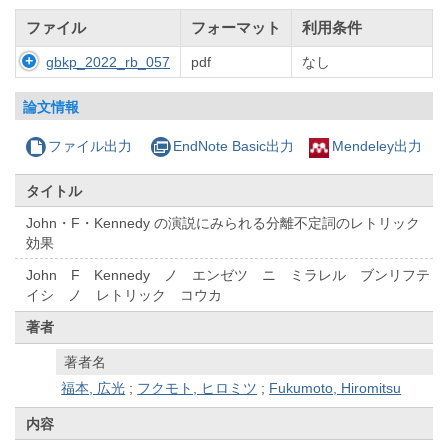
ファイル
フォーマット
利用条件
gbkp_2022_rb_057
pdf
なし
論文情報
ファイル出力
EndNote Basic出力
Mendeley出力
タイトル
John・F・Kennedy の演説にみられる分離不定詞のレトリック
効果
John F Kennedy ノ エンゼツ ニ ミラレル ブンリフテ
イシ ノ レトリック コウカ
著者
著者名
福本, 広光
;
フクモト, ヒロミツ
;
Fukumoto, Hiromitsu
内容