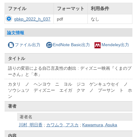
ファイル
フォーマット
利用条件
gbkp_2022_h_037
pdf
なし
論文情報
ファイル出力
EndNote Basic出力
Mendeley出力
タイトル
語りの変容による自己言及性の創出 : ディズニー映画『くまのプ
ーさん』と「本」
カタリ ノ ヘンヨウ ニ ヨル ジコ ゲンキュウセイ ノ
ソウシュツ ディズニー エイガ クマ ノ プーサン ト ホ
ン
著者
著者名
川村, 明日香
;
カワムラ, アスカ
;
Kawamura, Asuka
内容