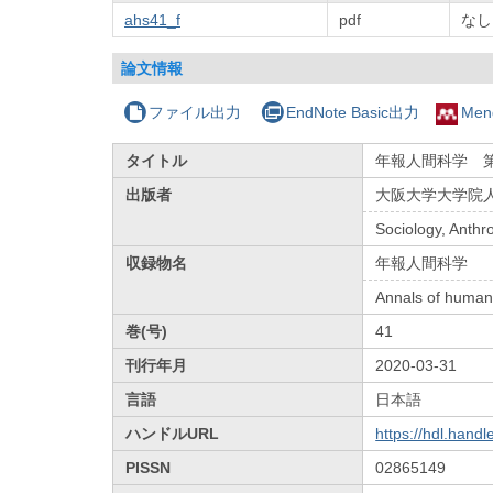
ahs41_f
pdf
なし
論文情報
ファイル出力
EndNote Basic出力
Men
タイトル
年報人間科学 第
出版者
大阪大学大学院
Sociology, Anth
収録物名
年報人間科学
Annals of human
巻(号)
41
刊行年月
2020-03-31
言語
日本語
ハンドルURL
https://hdl.hand
PISSN
02865149