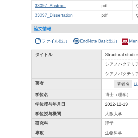
33097_Abstract
pdf
33097_Dissertation
pdf
論文情報
ファイル出力
EndNote Basic出力
Men
タイトル
Structural studi
シアノバクテリ
シアノバクテリ
著者
著者名
Li
学位名
博士（理学）
学位授与年月日
2022-12-19
学位授与機関
大阪大学
研究科
理学
専攻
生物科学