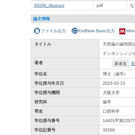
33166_Abstract
pdf
な
論文情報
ファイル出力
EndNote Basic出力
Men
タイトル
天然歯の歯頸部
テンネンシノシ
著者
著者名
並
学位名
博士（歯学）
学位授与年月日
2023-03-23
学位授与機関
大阪大学
研究科
歯学
専攻
口腔科学
学位授与番号
14401甲第2257
学位記番号
33166