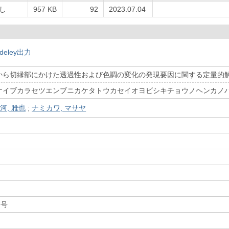
し
957 KB
92
2023.07.04
deley出力
から切縁部にかけた透過性および色調の変化の発現要因に関する定量的
ケイブカラセツエンブニカケタトウカセイオヨビシキチョウノヘンカノ
河, 雅也
;
ナミカワ, マサヤ
7号