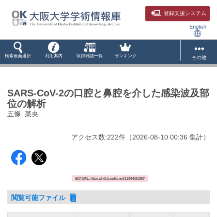
登録支援システム
English
検索画面選択
利用案内
収録雑誌一覧
ランキング
その他
SARS-CoV-2の口腔と鼻腔を介した感染波及部
位の解析
五條, 菜央
アクセス数:
222
件
（
2026-08-10
00:36 集計
）
固定URL: https://hdl.handle.net/11094/91857
閲覧可能ファイル