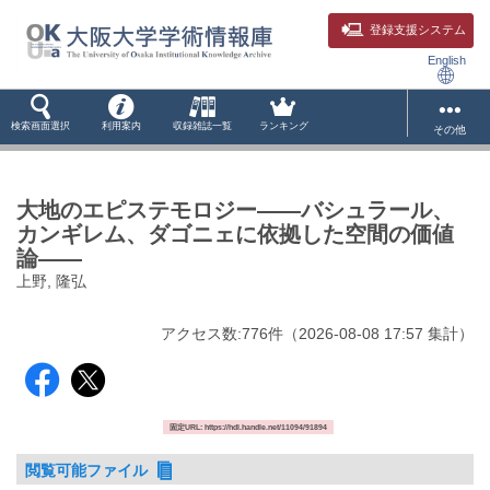
登録支援システム
English
検索画面選択
利用案内
収録雑誌一覧
ランキング
その他
大地のエピステモロジー——バシュラール、
カンギレム、ダゴニェに依拠した空間の価値
論——
上野, 隆弘
アクセス数:
776
件
（
2026-08-08
17:57 集計
）
固定URL: https://hdl.handle.net/11094/91894
閲覧可能ファイル