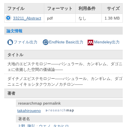
ファイル
フォーマット
利用条件
サイズ
33211_Abstract
pdf
なし
1.38 MB
論文情報
ファイル出力
EndNote Basic出力
Mendeley出力
タイトル
大地のエピステモロジー——バシュラール、カンギレム、ダゴニ
ェに依拠した空間の価値論——
ダイチノエピステモロジー——バシュラール、カンギレム、ダゴ
ニェニイキョシタクウカンノカチロン——
著者
researchmap permalink
takahiroueno
著者名
上野, 隆弘
;
ウエノ, タカヒロ