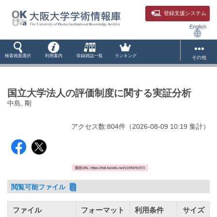
登録支援システム
English
検索画面選択
利用案内
収録雑誌一覧
ランキング
その他
国立大学法人の評価制度に関する実証分析
中島, 剛
アクセス数:
804
件
（
2026-08-09
10:19 集計
）
固定URL: https://hdl.handle.net/11094/91973
閲覧可能ファイル
ファイル
フォーマット
利用条件
サイズ