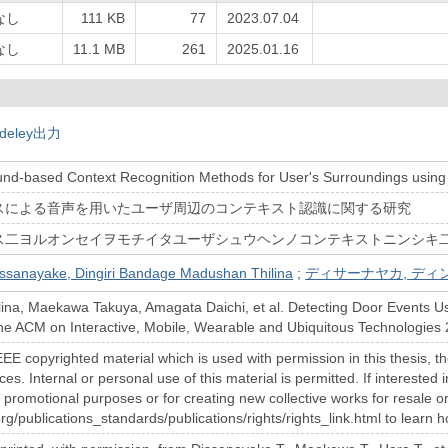
なし
111 KB
77
2023.07.04
なし
11.1 MB
261
2025.01.16
deley出力
nd-based Context Recognition Methods for User's Surroundings using
スによる音声を用いたユーザ周辺のコンテキスト認識に関する研究
ス二ヨルオンセイヲモチイタユーザシュウヘンノコンテキストニンシキ
ssanayake, Dingiri Bandage Madushan Thilina
;
ディサーナヤカ, ディ
ina, Maekawa Takuya, Amagata Daichi, et al. Detecting Door Events U
he ACM on Interactive, Mobile, Wearable and Ubiquitous Technologies 2
IEEE copyrighted material which is used with permission in this thesis, 
ces. Internal or personal use of this material is permitted. If interested
r promotional purposes or for creating new collective works for resale or
rg/publications_standards/publications/rights/rights_link.html to learn 