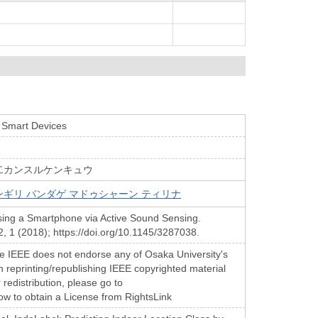
 Smart Devices
二カンスルケンキュウ
ンギリ バンダゲ マドゥシャーン ティリナ
sing a Smartphone via Active Sound Sensing.
, 1 (2018); https://doi.org/10.1145/3287038.
the IEEE does not endorse any of Osaka University's
 in reprinting/republishing IEEE copyrighted material
 redistribution, please go to
how to obtain a License from RightsLink