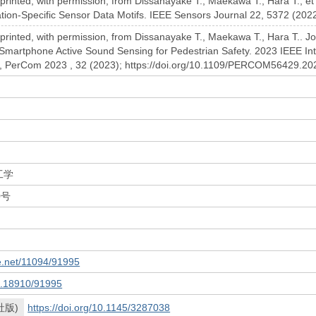
rinted, with permission, from Dissanayake T., Maekawa T., Hara T., et 
tion-Specific Sensor Data Motifs. IEEE Sensors Journal 22, 5372 (202
rinted, with permission, from Dissanayake T., Maekawa T., Hara T.. Joi
 Smartphone Active Sound Sensing for Pedestrian Safety. 2023 IEEE I
 PerCom 2023 , 32 (2023); https://doi.org/10.1109/PERCOM56429.20
）
工学
0号
le.net/11094/91995
10.18910/91995
社版)
https://doi.org/10.1145/3287038