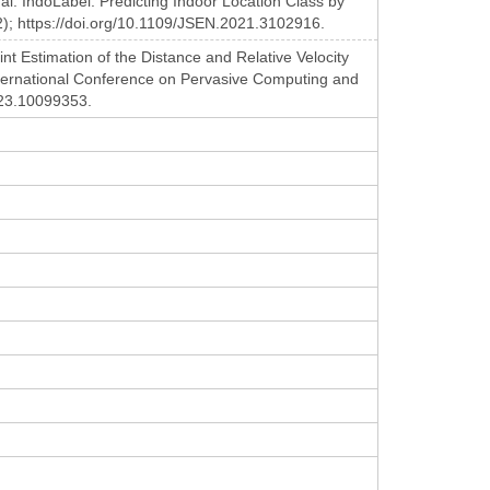
al. IndoLabel: Predicting Indoor Location Class by
2); https://doi.org/10.1109/JSEN.2021.3102916.
nt Estimation of the Distance and Relative Velocity
nternational Conference on Pervasive Computing and
23.10099353.