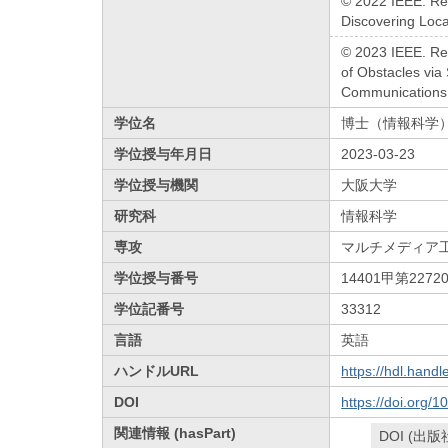
© 2022 IEEE. Rep
Discovering Loca
© 2023 IEEE. Rep
of Obstacles via
Communications,
学位名
博士（情報科学
学位授与年月日
2023-03-23
学位授与機関
大阪大学
研究科
情報科学
専攻
マルチメディア
学位授与番号
14401甲第2272
学位記番号
33312
言語
英語
ハンドルURL
https://hdl.hand
DOI
https://doi.org/
関連情報 (hasPart)
DOI (出版