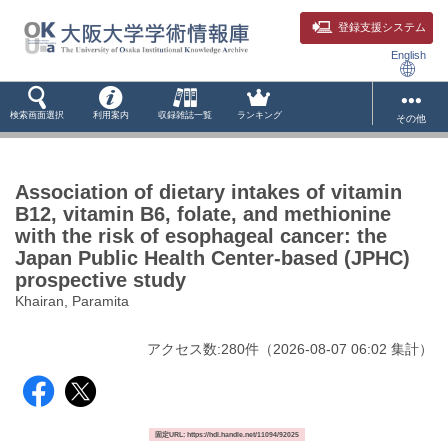
登録支援システム
English
検索画面選択
利用案内
収録雑誌一覧
ランキング
その他
Association of dietary intakes of vitamin
B12, vitamin B6, folate, and methionine
with the risk of esophageal cancer: the
Japan Public Health Center-based (JPHC)
prospective study
Khairan, Paramita
アクセス数:
280
件
（
2026-08-07
06:02 集計
）
固定URL: https://hdl.handle.net/11094/92025