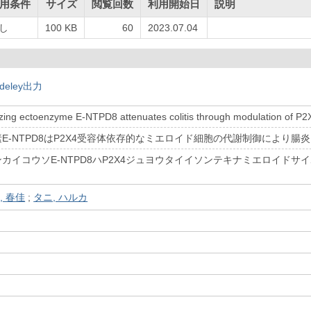
用条件
サイズ
閲覧回数
利用開始日
説明
し
100 KB
60
2023.07.04
deley出力
zing ectoenzyme E-NTPD8 attenuates colitis through modulation of P2
素E-NTPD8はP2X4受容体依存的なミエロイド細胞の代謝制御により腸
ンカイコウソE-NTPD8ハP2X4ジュヨウタイイソンテキナミエロイド
, 春佳
;
タニ, ハルカ