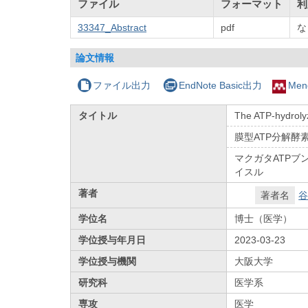
ファイル
フォーマット
利
33347_Abstract
pdf
な
論文情報
ファイル出力
EndNote Basic出力
Men
タイトル
The ATP-hydroly
膜型ATP分解酵
マクガタATPブ
イスル
著者
著者名
谷
学位名
博士（医学）
学位授与年月日
2023-03-23
学位授与機関
大阪大学
研究科
医学系
専攻
医学