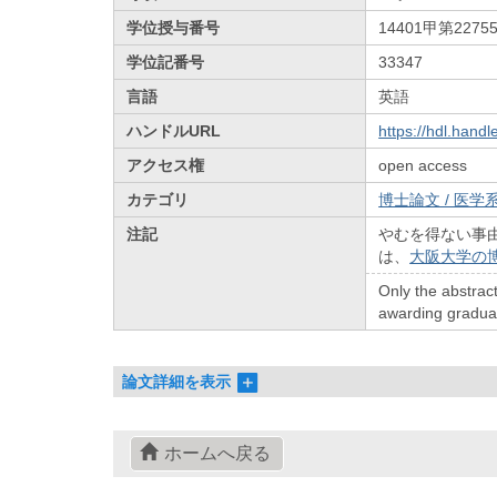
学位授与番号
14401甲第2275
学位記番号
33347
言語
英語
ハンドルURL
https://hdl.hand
アクセス権
open access
カテゴリ
博士論文 / 医学系
注記
やむを得ない事
は、
大阪大学の
Only the abstract
awarding graduate
論文詳細を表示
ホームへ戻る