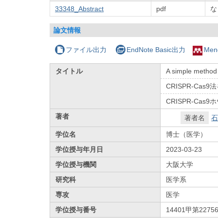
33348_Abstract
pdf
な
論文情報
ファイル出力
EndNote Basic出力
Men
タイトル
A simple method 
CRISPR-C
CRISPR-C
著者
著者名
石
学位名
博士（医学）
学位授与年月日
2023-03-23
学位授与機関
大阪大学
研究科
医学系
専攻
医学
学位授与番号
14401甲第2275