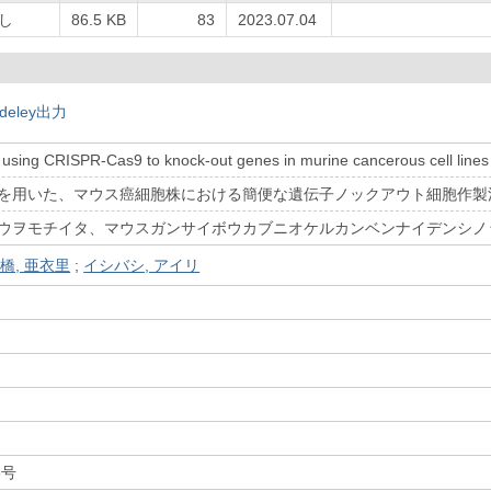
し
86.5 KB
83
2023.07.04
deley出力
using CRISPR-Cas9 to knock-out genes in murine cancerous cell lines
as9法を用いた、マウス癌細胞株における簡便な遺伝子ノックアウト細胞作製
as9ホウヲモチイタ、マウスガンサイボウカブニオケルカンベンナイデン
橋, 亜衣里
;
イシバシ, アイリ
6号