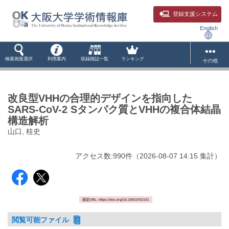
登録支援システム
English
検索画面選択
利用案内
収録雑誌一覧
ランキング
その他
改良型VHHの合理的デザインを指向した
SARS-CoV-2 Sタンパク質とVHHの複合体結晶
構造解析
山口, 桂史
アクセス数:
990
件
（
2026-08-07
14:15 集計
）
固定URL: https://doi.org/10.18910/92101
閲覧可能ファイル