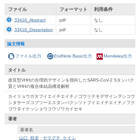
ファイル
フォーマット
利用条件
33418_Abstract
pdf
なし
33418_Dissertation
pdf
なし
論文情報
ファイル出力
EndNote Basic出力
Mendeley出力
タイトル
改良型VHHの合理的デザインを指向したSARS-CoV-2 Sタンパク
質とVHHの複合体結晶構造解析
カイリョウガタブイエイチエイチノゴウリテキデザインヲシコウ
シタサーズコブツーエスタンパクシツトブイエイチエイチノフク
ゴウタイケッショウコウゾウカイセキ
著者
著者名
山口, 桂史
;
ヤマグチ, ケイシ