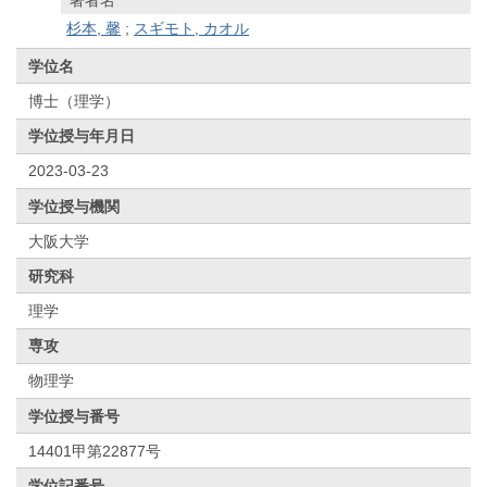
杉本, 馨
;
スギモト, カオル
学位名
博士（理学）
学位授与年月日
2023-03-23
学位授与機関
大阪大学
研究科
理学
専攻
物理学
学位授与番号
14401甲第22877号
学位記番号