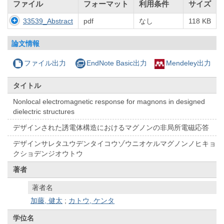
ファイル
フォーマット
利用条件
サイズ
33539_Abstract
pdf
なし
118 KB
論文情報
ファイル出力
EndNote Basic出力
Mendeley出力
タイトル
Nonlocal electromagnetic response for magnons in designed
dielectric structures
デザインされた誘電体構造におけるマグノンの非局所電磁応答
デザインサレタユウデンタイコウゾウニオケルマグノンノヒキョ
クショデンジオウトウ
著者
著者名
加藤, 健太
;
カトウ, ケンタ
学位名