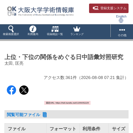
登録支援システム
English
検索画面選択
利用案内
収録雑誌一覧
ランキング
その他
上位・下位の関係をめぐる日中語彙対照研究
太田, 匡亮
アクセス数:
361
件
（
2026-08-08
07:21 集計
）
固定URL: https://hdl.handle.net/11094/92229
閲覧可能ファイル
ファイル
フォーマット
利用条件
サイズ