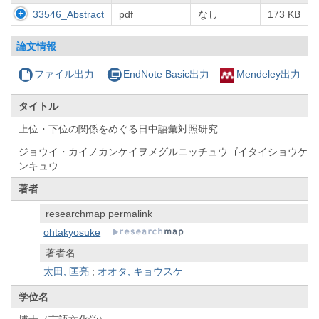
33546_Abstract
pdf
なし
173 KB
論文情報
ファイル出力
EndNote Basic出力
Mendeley出力
タイトル
上位・下位の関係をめぐる日中語彙対照研究
ジョウイ・カイノカンケイヲメグルニッチュウゴイタイショウケ
ンキュウ
著者
researchmap permalink
ohtakyosuke
著者名
太田, 匡亮
;
オオタ, キョウスケ
学位名