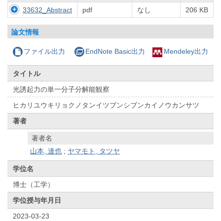
33632_Abstract
pdf
なし
206 KB
論文情報
ファイル出力
EndNote Basic出力
Mendeley出力
タイトル
光誘起力の単一分子分解能観察
ヒカリユウキリョクノタンイツブンシブンカイノウカンサツ
著者
著者名
山本, 達也
;
ヤマモト, タツヤ
学位名
博士（工学）
学位授与年月日
2023-03-23