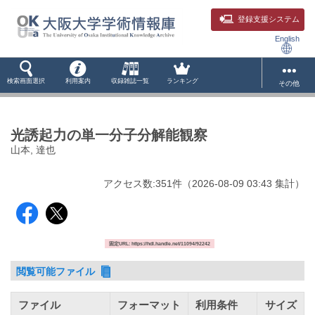
登録支援システム
English
検索画面選択
利用案内
収録雑誌一覧
ランキング
その他
光誘起力の単一分子分解能観察
山本, 達也
アクセス数:
351
件
（
2026-08-09
03:43 集計
）
固定URL: https://hdl.handle.net/11094/92242
閲覧可能ファイル
ファイル
フォーマット
利用条件
サイズ