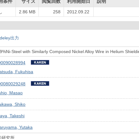
用条件
サイズ
閲覧回数
利用開始日
説明
し
2.86 MB
258
2012.09.22
deley出力
%Ni-Steel with Similarly Composed Nickel Alloy Wire in Helium Shield
00090028994
atsuda, Fukuhisa
00080029248
shio, Masao
ikawa, Shiko
aya, Takeshi
aruyama, Yutaka
学研究所