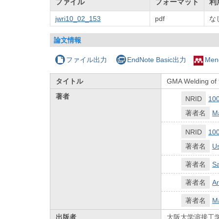
ファイル
フォーマット
利
jwri10_02_153
pdf
な
論文情報
ファイル出力
EndNote Basic出力
Men
タイトル
GMA Welding of 9
著者
NRID
10
著者名
M
NRID
10
著者名
U
著者名
Sa
著者名
Ar
著者名
M
出版者
大阪大学溶接工