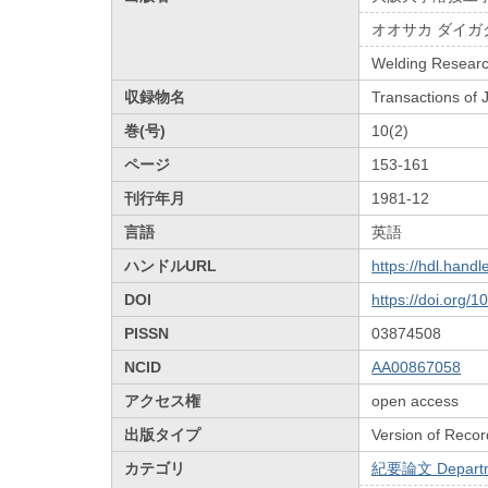
オオサカ ダイガ
Welding Research
収録物名
Transactions of
巻(号)
10(2)
ページ
153-161
刊行年月
1981-12
言語
英語
ハンドルURL
https://hdl.hand
DOI
https://doi.org/
PISSN
03874508
NCID
AA00867058
アクセス権
open access
出版タイプ
Version of Recor
カテゴリ
紀要論文 Departmen