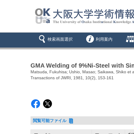
検索画面選択
利用案内
GMA Welding of 9%Ni-Steel with Sim
Matsuda, Fukuhisa; Ushio, Masao; Saikawa, Shiko et a
Transactions of JWRI, 1981, 10(2), 153-161
閲覧可能ファイル