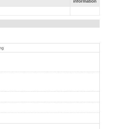
information
ing