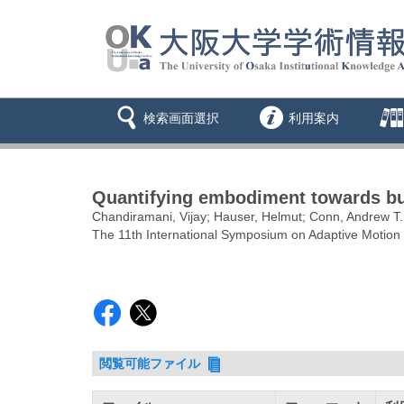
検索画面選択
利用案内
Quantifying embodiment towards bu
Chandiramani, Vijay; Hauser, Helmut; Conn, Andrew T.
The 11th International Symposium on Adaptive Motio
閲覧可能ファイル