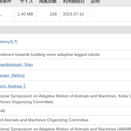
用条件
サイズ
閲覧回数
利用開始日
説明
し
1.40 MB
158
2023.07.10
deley出力
odiment towards building more adaptive legged robots
andiramani, Vijay
auser, Helmut
onn, Andrew T.
tional Symposium on Adaptive Motion of Animals and Machines. Kobe Un
hines Organizing Committee.
P48
 of Animals and Machines Organizing Committee
ational Symposium on Adaptive Motion of Animals and Machines (AMA