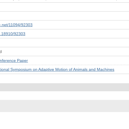
le.net/11094/92303
10.18910/92303
d
rence Paper
ational Symposium on Adaptive Motion of Animals and Machines