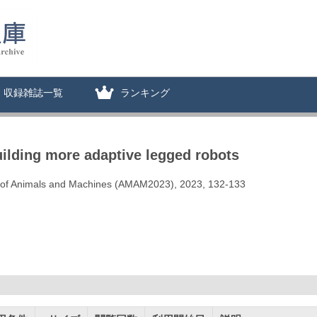
収録雑誌一覧
ランキング
ilding more adaptive legged robots
n of Animals and Machines (AMAM2023), 2023, 132-133