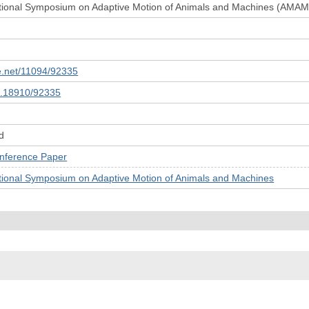
ational Symposium on Adaptive Motion of Animals and Machines (AMA
le.net/11094/92335
10.18910/92335
d
rence Paper
ational Symposium on Adaptive Motion of Animals and Machines