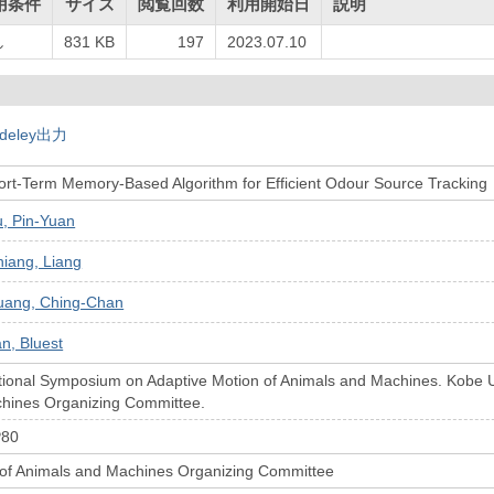
用条件
サイズ
閲覧回数
利用開始日
説明
し
831 KB
197
2023.07.10
deley出力
ort-Term Memory-Based Algorithm for Efficient Odour Source Tracking
, Pin-Yuan
iang, Liang
uang, Ching-Chan
n, Bluest
tional Symposium on Adaptive Motion of Animals and Machines. Kobe Un
hines Organizing Committee.
P80
 of Animals and Machines Organizing Committee