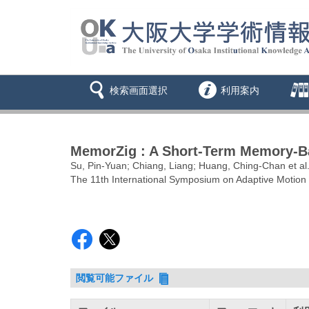
検索画面選択
利用案内
MemorZig : A Short-Term Memory-Ba
Su, Pin-Yuan; Chiang, Liang; Huang, Ching-Chan et al
The 11th International Symposium on Adaptive Motio
閲覧可能ファイル