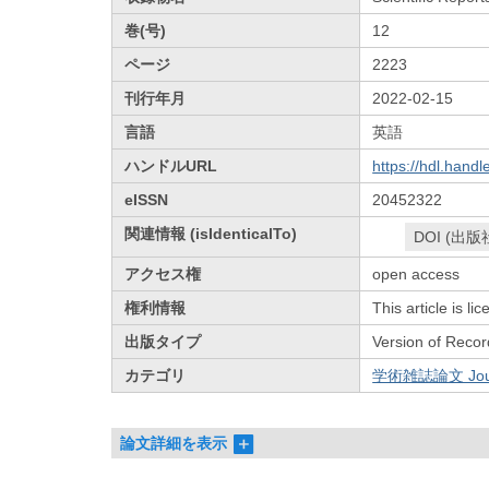
巻(号)
12
ページ
2223
刊行年月
2022-02-15
言語
英語
ハンドルURL
https://hdl.hand
eISSN
20452322
関連情報 (isIdenticalTo)
DOI (出版
アクセス権
open access
権利情報
This article is l
出版タイプ
Version of Recor
カテゴリ
学術雑誌論文 Journa
論文詳細を表示