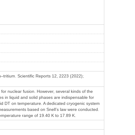
–tritium. Scientific Reports 12, 2223 (2022);
 for nuclear fusion. However, several kinds of the
s in liquid and solid phases are indispensable for
solid DT on temperature. A dedicated cryogenic system
x measurements based on Snell’s law were conducted.
temperature range of 19.40 K to 17.89 K.