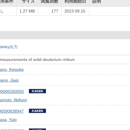
利用条件
サイズ
閲覧回数
利用開始日
説明
し
1.27 MB
177
2023.09.15
deley出力
 measurements of solid deuterium–tritium
ano, Keisuke
ang, Jiaqi
00000260050
amoto, Akifumi
00090838947
asa, Yuki