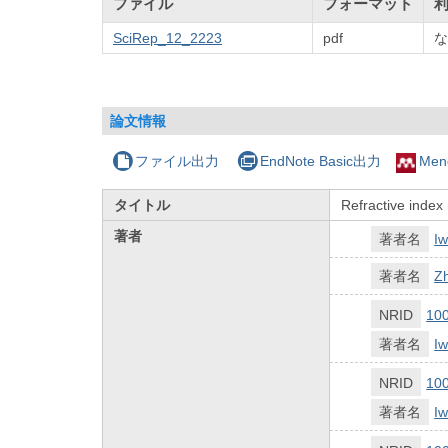
ファイル
フォーマット
SciRep_12_2223
pdf
な
論文情報
ファイル出力
EndNote Basic出力
Men
タイトル
Refractive index
著者
著者名
Iw
著者名
Zh
NRID
10
著者名
Iw
NRID
10
著者名
Iw