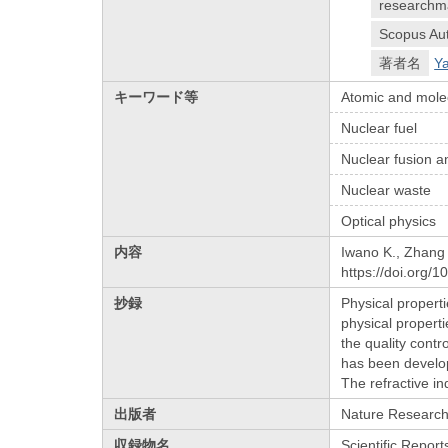
researchm
Scopus Aut
著者名
Y
キーワード等
Atomic and molec
Nuclear fuel
Nuclear fusion an
Nuclear waste
Optical physics
内容
Iwano K., Zhang 
https://doi.org/
抄録
Physical properti
physical properti
the quality cont
has been develop
The refractive i
出版者
Nature Researc
収録物名
Scientific Report