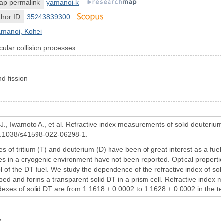
ap permalink
yamanoi-k
hor ID
35243839300
amanoi, Kohei
ular collision processes
d fission
J., Iwamoto A., et al. Refractive index measurements of solid deuterium
10.1038/s41598-022-06298-1.
es of tritium (T) and deuterium (D) have been of great interest as a fuel
es in a cryogenic environment have not been reported. Optical propertie
rol of the DT fuel. We study the dependence of the refractive index of 
ed and forms a transparent solid DT in a prism cell. Refractive inde
ndexes of solid DT are from 1.1618 ± 0.0002 to 1.1628 ± 0.0002 in the 
h
s