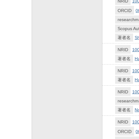
NRID
10
ORCID
0
researchm
Scopus Aut
著者名
Sh
NRID
10
著者名
H
NRID
10
著者名
Ha
NRID
10
researchm
著者名
No
NRID
10
ORCID
0