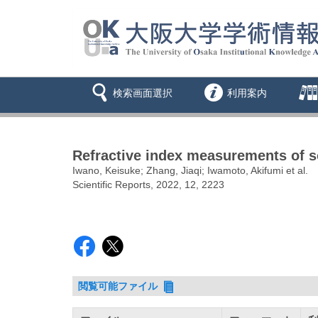
検索画面選択
利用案内
Refractive index measurements of s
Iwano, Keisuke; Zhang, Jiaqi; Iwamoto, Akifumi et al.
Scientific Reports, 2022, 12, 2223
閲覧可能ファイル