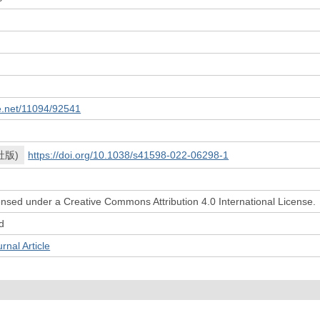
le.net/11094/92541
社版)
https://doi.org/10.1038/s41598-022-06298-1
icensed under a Creative Commons Attribution 4.0 International License.
d
l Article