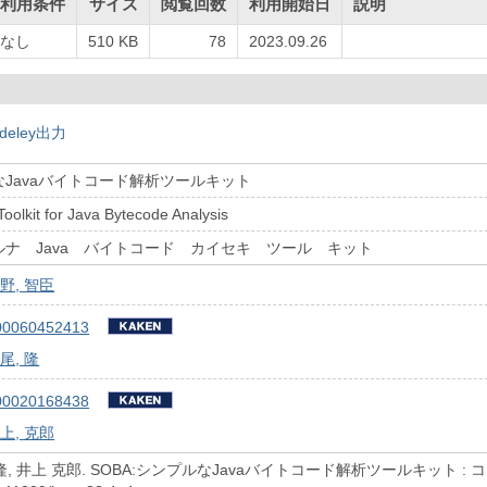
利用条件
サイズ
閲覧回数
利用開始日
説明
なし
510 KB
78
2023.09.26
deley出力
ルなJavaバイトコード解析ツールキット
oolkit for Java Bytecode Analysis
プルナ Java バイトコード カイセキ ツール キット
野, 智臣
00060452413
尾, 隆
00020168438
上, 克郎
隆, 井上 克郎. SOBA:シンプルなJavaバイトコード解析ツールキット : コンピ