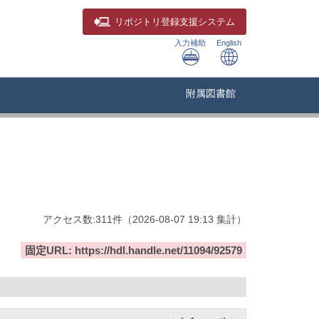
リポジトリ
登録支援システム
入力補助
English
附属図書館
アクセス数:
311
件
（
2026-08-07
19:13 集計
）
固定URL: https://hdl.handle.net/11094/92579