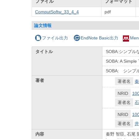
ファイル
フォーマット
ComputSoftw_33_4_4
pdf
論文情報
ファイル出力
EndNote Basic出力
Men
タイトル
SOBA:シンプ
SOBA: A Simple T
SOBA: シン
著者
著者名
秦
NRID
10
著者名
石
NRID
10
著者名
井
内容
秦野 智臣, 石尾 