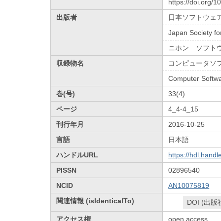
https://doi.org/1
出版者
日本ソフトウェ
Japan Society fo
ニホン ソフト
収録物名
コンピュータソ
Computer Softw
巻(号)
33(4)
ページ
4_4-4_15
刊行年月
2016-10-25
言語
日本語
ハンドルURL
https://hdl.hand
PISSN
02896540
NCID
AN10075819
関連情報 (isIdenticalTo)
DOI (出版
アクセス権
open access