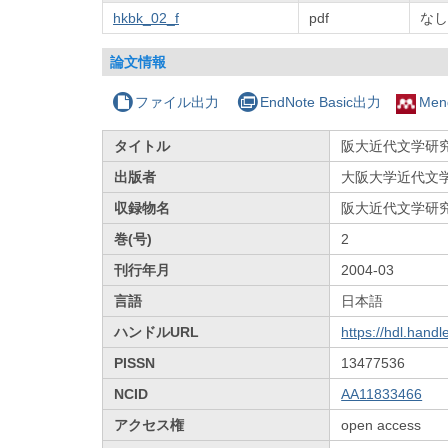
hkbk_02_f
pdf
なし
論文情報
ファイル出力
EndNote Basic出力
Men
タイトル
阪大近代文学研究
出版者
大阪大学近代文
収録物名
阪大近代文学研
巻(号)
2
刊行年月
2004-03
言語
日本語
ハンドルURL
https://hdl.hand
PISSN
13477536
NCID
AA11833466
アクセス権
open access