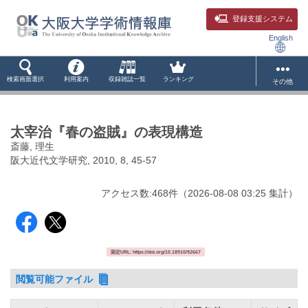
登録支援システム
English
検索画面選択
利用案内
収録雑誌一覧
ランキング
その他
太宰治『春の盗賊』の表現構造
斎藤, 理生
阪大近代文学研究, 2010, 8, 45-57
アクセス数:
468
件
（
2026-08-08
03:25 集計
）
固定URL: https://doi.org/10.18910/92667
閲覧可能ファイル