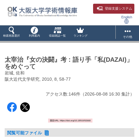
登録支援システム
English
検索画面選択
利用案内
収録雑誌一覧
ランキング
その他
太宰治『女の決闘』考 : 語り手「私(DAZAI)」
をめぐって
岩城, 佐和
阪大近代文学研究, 2010, 8, 58-77
アクセス数:
146
件
（
2026-08-08
16:30 集計
）
固定URL: https://doi.org/10.18910/92668
閲覧可能ファイル