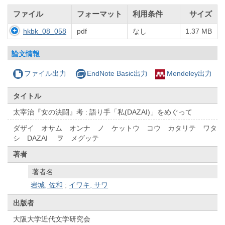
ファイル
フォーマット
利用条件
サイズ
hkbk_08_058
pdf
なし
1.37 MB
論文情報
ファイル出力
EndNote Basic出力
Mendeley出力
タイトル
太宰治『女の決闘』考 : 語り手「私(DAZAI)」をめぐって
ダザイ オサム オンナ ノ ケットウ コウ カタリテ ワタ
シ DAZAI ヲ メグッテ
著者
著者名
岩城, 佐和
;
イワキ, サワ
出版者
大阪大学近代文学研究会