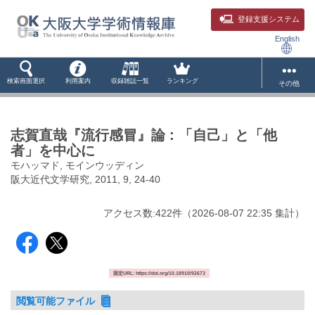
登録支援システム
English
検索画面選択
利用案内
収録雑誌一覧
ランキング
その他
志賀直哉『流行感冒』論 : 「自己」と「他
者」を中心に
モハッマド, モインウッディン
阪大近代文学研究, 2011, 9, 24-40
アクセス数:
422
件
（
2026-08-07
22:35 集計
）
固定URL: https://doi.org/10.18910/92673
閲覧可能ファイル