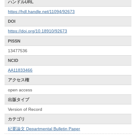
ハンドルURL
https://hdl.handle.net/11094/92673
DOI
https://doi.org/10.18910/92673
PISSN
13477536
NCID
AA11833466
アクセス権
open access
出版タイプ
Version of Record
カテゴリ
紀要論文 Departmental Bulletin Paper