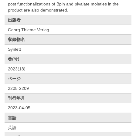
post functionalizations of Bpin and pivalate moieties in the
product are also demonstrated.
出版者
Georg Thieme Verlag
収録物名
Synlett
巻(号)
2023(18)
ページ
2205-2209
刊行年月
2023-04-05
言語
英語