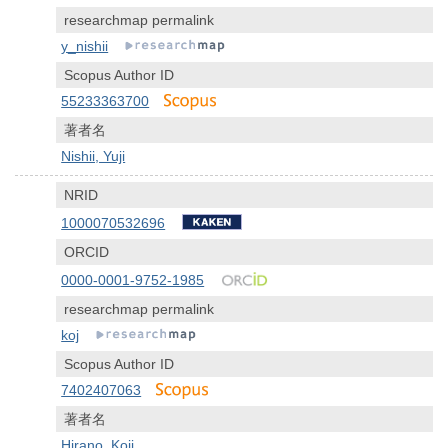
researchmap permalink
y_nishii
Scopus Author ID
55233363700
著者名
Nishii, Yuji
NRID
1000070532696
ORCID
0000-0001-9752-1985
researchmap permalink
koj
Scopus Author ID
7402407063
著者名
Hirano, Koji