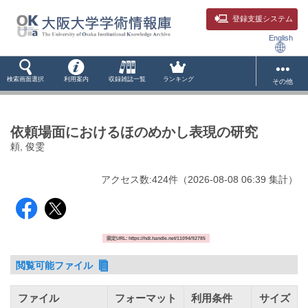
登録支援システム
English
検索画面選択
利用案内
収録雑誌一覧
ランキング
その他
依頼場面におけるほのめかし表現の研究
頼, 俊雯
アクセス数:
424
件
（
2026-08-08
06:39 集計
）
固定URL: https://hdl.handle.net/11094/92785
閲覧可能ファイル
ファイル
フォーマット
利用条件
サイズ