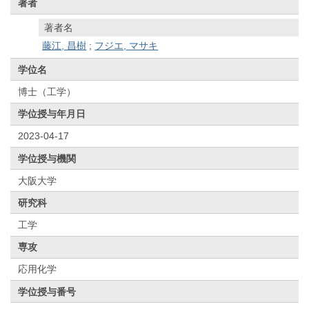
著者
著者名
藤江, 昌樹
;
フジエ, マサキ
学位名
博士（工学）
学位授与年月日
2023-04-17
学位授与機関
大阪大学
研究科
工学
専攻
応用化学
学位授与番号