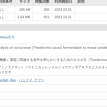
利用条件
サイズ
閲覧回数
利用開始日
説明
なし
186 KB
300
2023.10.31
なし
2.64 MB
921
2023.10.31
deley出力
lysis of cocoa bean (Theobroma cacao) fermentation to reveal condit
ミノ酪酸）濃度に関連する条件を明らかにするためのカカオ豆（Theobroma
アミノラクサン）ノウドニカンレンスルジョウケンヲアキラカニスルタメ
カイセキ
nifah, Abu
;
ハニファ, アブー