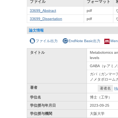
ファイル
フォーマット
33699_Abstract
pdf
33699_Dissertation
pdf
論文情報
ファイル出力
EndNote Basic出力
Men
タイトル
Metabolomics ana
levels
GABA（γ-ア
ガバ（ガンマー
ノメタボローム
著者
著者名
Ha
学位名
博士（工学）
学位授与年月日
2023-09-25
学位授与機関
大阪大学