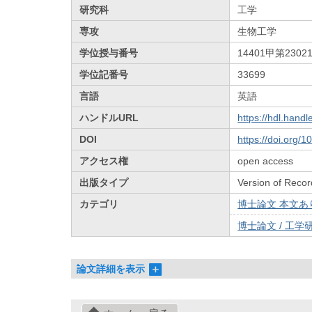
研究科
工学
専攻
生物工学
学位授与番号
14401甲第2302
学位記番号
33699
言語
英語
ハンドルURL
https://hdl.hand
DOI
https://doi.org/
アクセス権
open access
出版タイプ
Version of Recor
カテゴリ
博士論文 本文あり 
博士論文 / 工学研
論文詳細を表示