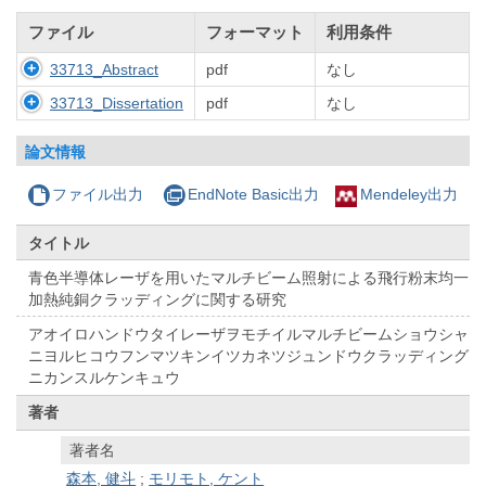
ファイル
フォーマット
利用条件
33713_Abstract
pdf
なし
33713_Dissertation
pdf
なし
論文情報
ファイル出力
EndNote Basic出力
Mendeley出力
タイトル
青色半導体レーザを用いたマルチビーム照射による飛行粉末均一
加熱純銅クラッディングに関する研究
アオイロハンドウタイレーザヲモチイルマルチビームショウシャ
ニヨルヒコウフンマツキンイツカネツジュンドウクラッディング
ニカンスルケンキュウ
著者
著者名
森本, 健斗
;
モリモト, ケント