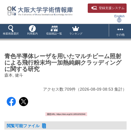
登録支援システム
English
検索画面選択
利用案内
収録雑誌一覧
ランキング
その他
青色半導体レーザを用いたマルチビーム照射
による飛行粉末均一加熱純銅クラッディング
に関する研究
森本, 健斗
アクセス数:
709
件
（
2026-08-09
08:53 集計
）
固定URL: https://doi.org/10.18910/92940
閲覧可能ファイル