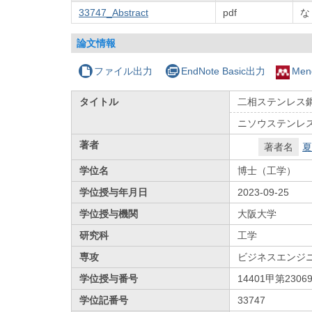
33747_Abstract
pdf
な
論文情報
ファイル出力
EndNote Basic出力
Men
タイトル
二相ステンレス
ニソウステンレ
著者
著者名
夏
学位名
博士（工学）
学位授与年月日
2023-09-25
学位授与機関
大阪大学
研究科
工学
専攻
ビジネスエンジ
学位授与番号
14401甲第2306
学位記番号
33747