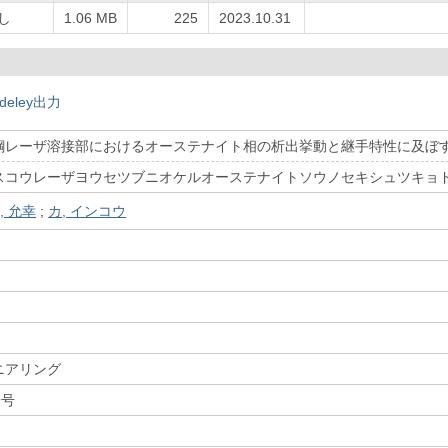
し
1.06 MB
225
2023.10.31
deley出力
鋼レーザ溶接部におけるオーステナイト相の析出挙動と継手特性に及ぼ
スコウレーザヨウセツブニオケルオーステナイトソウノセキシュツキョ
, 允幸
;
カ, インコウ
ニアリング
9号