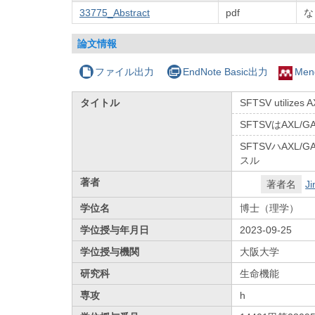
33775_Abstract
pdf
な
論文情報
ファイル出力
EndNote Basic出力
Men
タイトル
SFTSV utilizes 
SFTSVはAX
SFTSVハAX
スル
著者
著者名
Ji
学位名
博士（理学）
学位授与年月日
2023-09-25
学位授与機関
大阪大学
研究科
生命機能
専攻
h