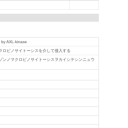
d by AXL-kinase
存のマクロピノサイトーシスを介して侵入する
PLCイゾンノマクロピノサイトーシスヲカイシテシンニュウ