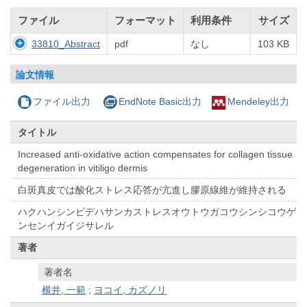
ファイル
フォーマット
利用条件
サイズ
33810_Abstract
pdf
なし
103 KB
論文情報
ファイル出力
EndNote Basic出力
Mendeley出力
タイトル
Increased anti-oxidative action compensates for collagen tissue
degeneration in vitiligo dermis
白斑真皮では酸化ストレス応答が亢進し膠原線維が維持される
ハクハンシンピデハサンカストレスオウトウガコウシンシコウゲ
ンセンイガイジサレル
著者
著者名
横井, 一範
;
ヨコイ, カズノリ